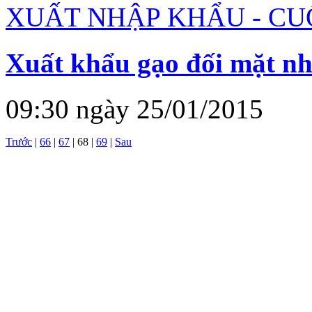
XUẤT NHẬP KHẨU - CU
Xuất khẩu gạo đối mặt n
09:30 ngày 25/01/2015
Trước
|
66
|
67
|
68
|
69
|
Sau