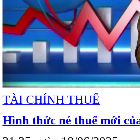
TÀI CHÍNH THUẾ
Hình thức né thuế mới củ