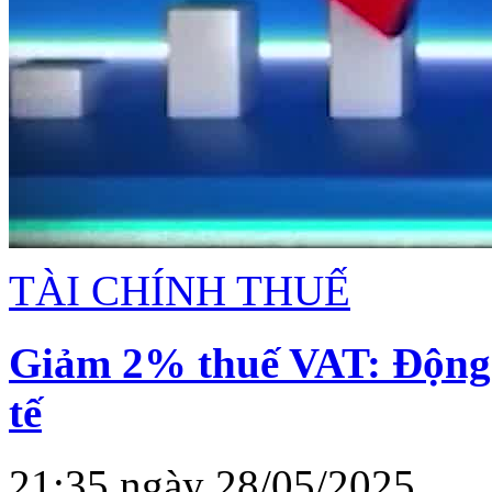
TÀI CHÍNH THUẾ
Giảm 2% thuế VAT: Động 
tế
21:35 ngày 28/05/2025