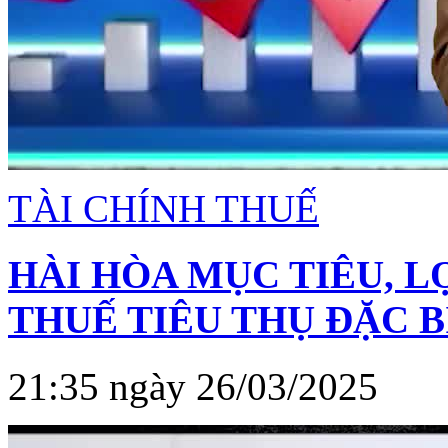
TÀI CHÍNH THUẾ
HÀI HÒA MỤC TIÊU, L
THUẾ TIÊU THỤ ĐẶC B
21:35 ngày 26/03/2025