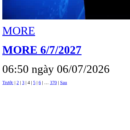
MORE
MORE 6/7/2027
06:50 ngày 06/07/2026
Trước
|
2
|
3
|
4
|
5
|
6
|
…
370
|
Sau