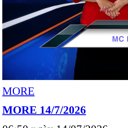
MORE
MORE 14/7/2026