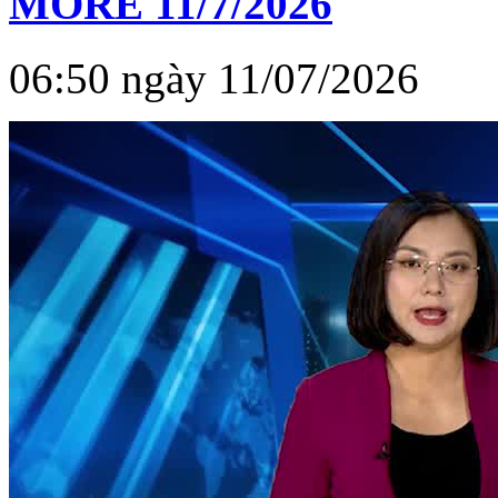
MORE 11/7/2026
06:50 ngày 11/07/2026