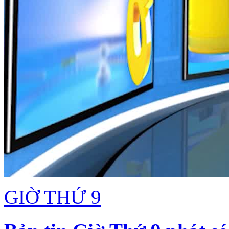
GIỜ THỨ 9