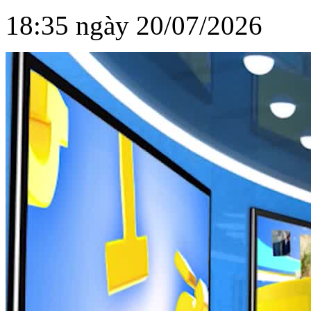
18:35 ngày 20/07/2026