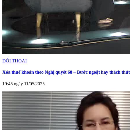
ĐỐI THOẠI
Xóa thuế khoán theo Nghị quyết 68 – Bước ngoặt hay thách thứ
19:45 ngày 11/05/2025