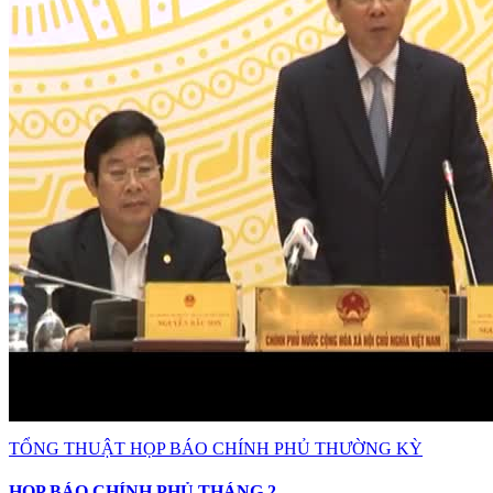
TỔNG THUẬT HỌP BÁO CHÍNH PHỦ THƯỜNG KỲ
HỌP BÁO CHÍNH PHỦ THÁNG 2