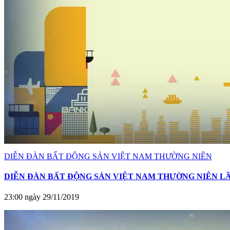
DIỄN ĐÀN BẤT ĐỘNG SẢN VIỆT NAM THƯỜNG NIÊN
DIỄN ĐÀN BẤT ĐỘNG SẢN VIỆT NAM THƯỜNG NIÊN LẦN 
23:00 ngày 29/11/2019