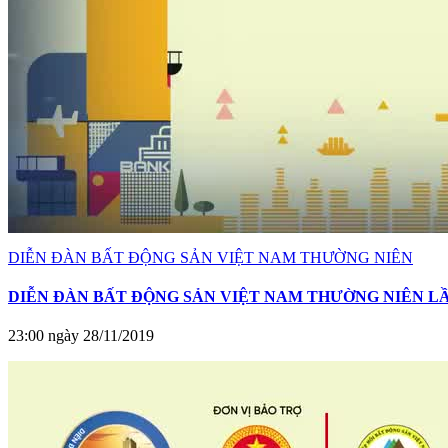
DIỄN ĐÀN BẤT ĐỘNG SẢN VIỆT NAM THƯỜNG NIÊN
DIỄN ĐÀN BẤT ĐỘNG SẢN VIỆT NAM THƯỜNG NIÊN LẦN 
23:00 ngày 28/11/2019